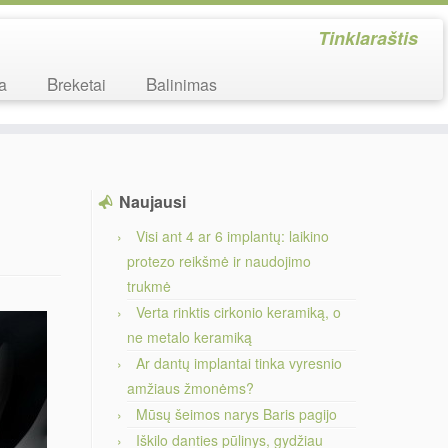
Tinklaraštis
ka
Breketai
Balinimas
Naujausi
Visi ant 4 ar 6 implantų: laikino
protezo reikšmė ir naudojimo
trukmė
Verta rinktis cirkonio keramiką, o
ne metalo keramiką
Ar dantų implantai tinka vyresnio
amžiaus žmonėms?
Mūsų šeimos narys Baris pagijo
Iškilo danties pūlinys, gydžiau