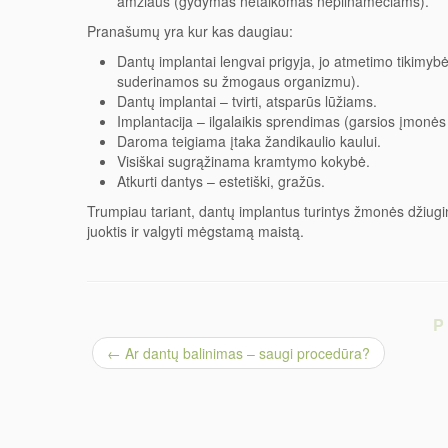
amžiaus (gydymas netaikomas nepilnamečiams).
Pranašumų yra kur kas daugiau:
Dantų implantai lengvai prigyja, jo atmetimo tikimyb
suderinamos su žmogaus organizmu).
Dantų implantai – tvirti, atsparūs lūžiams.
Implantacija – ilgalaikis sprendimas (garsios įmon
Daroma teigiama įtaka žandikaulio kaului.
Visiškai sugrąžinama kramtymo kokybė.
Atkurti dantys – estetiški, gražūs.
Trumpiau tariant, dantų implantus turintys žmonės džiugin
juoktis ir valgyti mėgstamą maistą.
P
←
Ar dantų balinimas – saugi procedūra?