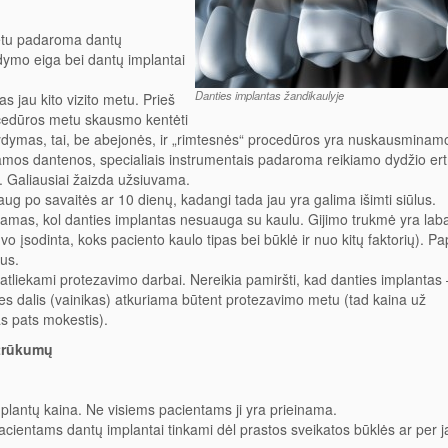
metu padaroma dantų
dymo eiga bei dantų implantai
Danties implantas žandikaulyje
as jau kito vizito metu. Prieš
ocedūros metu skausmo kentėti
dymas, tai, be abejonės, ir „rimtesnės“ procedūros yra nuskausminamo
namos dantenos, specialiais instrumentais padaroma reikiamo dydžio ertm
). Galiausiai žaizda užsiuvama.
g po savaitės ar 10 dienų, kadangi tada jau yra galima išimti siūlus.
ekamas, kol danties implantas nesuauga su kaulu. Gijimo trukmė yra laba
uvo įsodinta, koks paciento kaulo tipas bei būklė ir nuo kitų faktorių). Pa
us.
jo atliekami protezavimo darbai. Nereikia pamiršti, kad danties implantas 
ties dalis (vainikas) atkuriama būtent protezavimo metu (tad kaina už
as pats mokestis).
 trūkumų
mplantų kaina. Ne visiems pacientams ji yra prieinama.
 pacientams dantų implantai tinkami dėl prastos sveikatos būklės ar per 