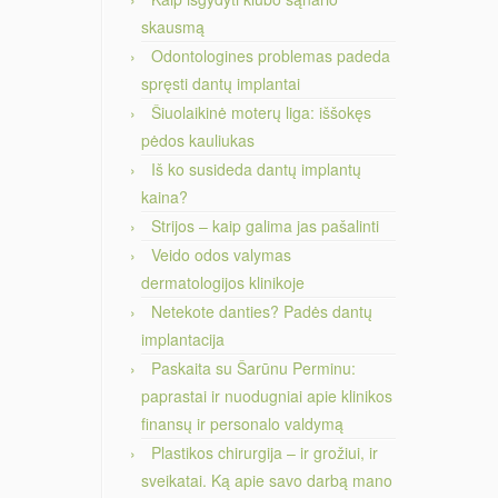
skausmą
Odontologines problemas padeda
spręsti dantų implantai
Šiuolaikinė moterų liga: iššokęs
pėdos kauliukas
Iš ko susideda dantų implantų
kaina?
Strijos – kaip galima jas pašalinti
Veido odos valymas
dermatologijos klinikoje
Netekote danties? Padės dantų
implantacija
Paskaita su Šarūnu Perminu:
paprastai ir nuodugniai apie klinikos
finansų ir personalo valdymą
Plastikos chirurgija – ir grožiui, ir
sveikatai. Ką apie savo darbą mano