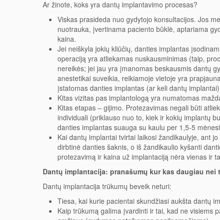
Ar žinote, koks yra dantų implantavimo procesas?
Viskas prasideda nuo gydytojo konsultacijos. Jos 
nuotrauka, įvertinama paciento būklė, aptariama gy
kaina.
Jei neiškyla jokių kliūčių, danties implantas įsodinam
operaciją yra atliekamas nuskausminimas (taip, pr
nereikės; jei jau yra įmanomas beskausmis dantų gy
anestetikai suveikia, reikiamoje vietoje yra prapjau
įstatomas danties implantas (ar keli dantų implantai
Kitas vizitas pas implantologą yra numatomas maždau
Kitas etapas – gijimo. Protezavimas negali būti atli
individuali (priklauso nuo to, kiek ir kokių implantų b
danties implantas suauga su kaulu per 1,5-5 mėnesi
Kai dantų implantai tvirtai laikosi žandikaulyje, ant 
dirbtinė danties šaknis, o iš žandikaulio kyšanti dan
protezavimą ir kaina už implantaciją nėra vienas ir t
Dantų implantacija: pranašumų kur kas daugiau nei
Dantų implantacija trūkumų beveik neturi:
Tiesa, kai kurie pacientai skundžiasi aukšta dantų i
Kaip trūkumą galima įvardinti ir tai, kad ne visiems