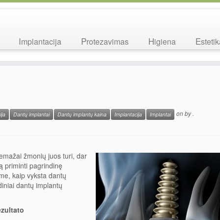
Implantacija
Protezavimas
Higiena
Esteti
on
by
.
ija
Dantų implantai
Dantų implantų kaina
Implantacija
Implantai
emažai žmonių juos turi, dar
ą priminti pagrindinę
me, kaip vyksta dantų
diniai dantų implantų
ezultato