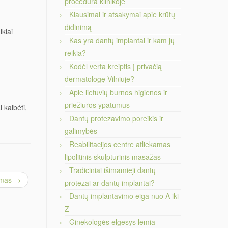
procedūra klinikoje
Klausimai ir atsakymai apie krūtų
didinimą
kiai
Kas yra dantų implantai ir kam jų
reikia?
Kodėl verta kreiptis į privačią
dermatologę Vilniuje?
Apie lietuvių burnos higienos ir
priežiūros ypatumus
 kalbėti,
Dantų protezavimo poreikis ir
galimybės
Reabilitacijos centre atliekamas
lipolitinis skulptūrinis masažas
Tradiciniai išimamieji dantų
imas
→
protezai ar dantų implantai?
Dantų implantavimo eiga nuo A iki
Z
Ginekologės elgesys lemia