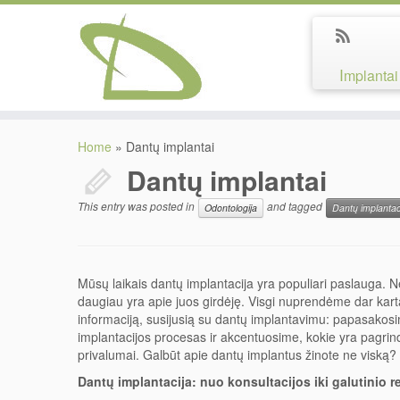
Implantai
Home
»
Dantų implantai
Dantų implantai
This entry was posted in
and tagged
Odontologija
Dantų implantac
Mūsų laikais dantų implantacija yra populiari paslauga. N
daugiau yra apie juos girdėję. Visgi nuprendėme dar kart
informaciją, susijusią su dantų implantavimu: papasakosi
implantacijos procesas ir akcentuosime, kokie yra pagrin
privalumai. Galbūt apie dantų implantus žinote ne viską?
Dantų implantacija: nuo konsultacijos iki galutinio r