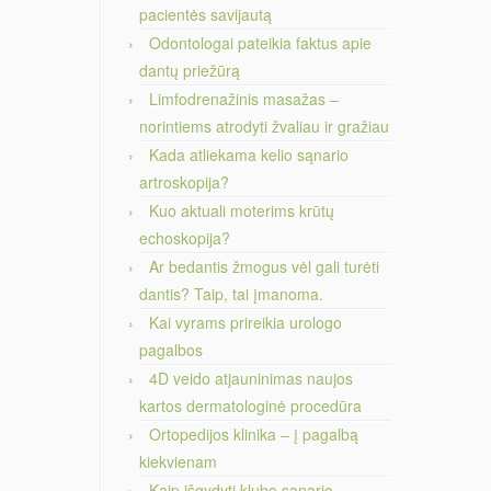
pacientės savijautą
Odontologai pateikia faktus apie
dantų priežūrą
Limfodrenažinis masažas –
norintiems atrodyti žvaliau ir gražiau
Kada atliekama kelio sąnario
artroskopija?
Kuo aktuali moterims krūtų
echoskopija?
Ar bedantis žmogus vėl gali turėti
dantis? Taip, tai įmanoma.
Kai vyrams prireikia urologo
pagalbos
4D veido atjauninimas naujos
kartos dermatologinė procedūra
Ortopedijos klinika – į pagalbą
kiekvienam
Kaip išgydyti klubo sąnario