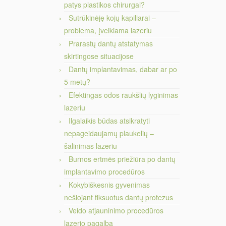
patys plastikos chirurgai?
Sutrūkinėję kojų kapiliarai –
problema, įveikiama lazeriu
Prarastų dantų atstatymas
skirtingose situacijose
Dantų implantavimas, dabar ar po
5 metų?
Efektingas odos raukšlių lyginimas
lazeriu
Ilgalaikis būdas atsikratyti
nepageidaujamų plaukelių –
šalinimas lazeriu
Burnos ertmės priežiūra po dantų
implantavimo procedūros
Kokybiškesnis gyvenimas
nešiojant fiksuotus dantų protezus
Veido atjauninimo procedūros
lazerio pagalba