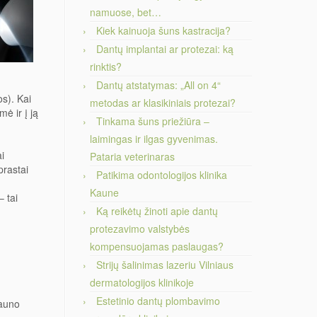
namuose, bet…
Kiek kainuoja šuns kastracija?
Dantų implantai ar protezai: ką
rinktis?
Dantų atstatymas: „All on 4“
s). Kai
metodas ar klasikiniais protezai?
ė ir į ją
Tinkama šuns priežiūra –
laimingas ir ilgas gyvenimas.
i
Pataria veterinaras
prastai
Patikima odontologijos klinika
Kaune
– tai
Ką reikėtų žinoti apie dantų
protezavimo valstybės
kompensuojamas paslaugas?
Strijų šalinimas lazeriu Vilniaus
dermatologijos klinikoje
Estetinio dantų plombavimo
jauno