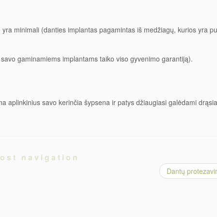
ė yra minimali (danties implantas pagamintas iš medžiagų, kurios yra pui
ės savo gaminamiems implantams taiko viso gyvenimo garantiją).
a aplinkinius savo kerinčia šypsena ir patys džiaugiasi galėdami drąsiai
ost navigation
Dantų protezav