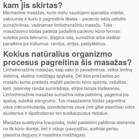
kam jis skirtas?
Mechaninis masažas, kurio metu naudojami specialūs voleliai,
vakuumas ir kurio ir pagrindinis tikslas – paciento odos celiulito
sumažinimas, vadinamas limfodrenažiniu masažu. Toks
masažavimo būdas padeda padailinti paciento kūno formas:
suteikia joms lieknumo, išlygina odą, sumažina arba visiškai
panaikina jos trūkumus: randus, strijas, pablyškimus.
Kokius natūralius organizmo
procesus pagreitina šis masažas?
Limfodrenažinis masažas, kaip sako jo pavadinimas, veikia limfinę
sistemą, skatina medžiagų apykaitą. Dėl šios priežasties po
masažo kurso pradeda mažėti paciento kūno apimtis, celiulitas,
kieti, įsisenėję randai suminkštėja, strijos tampa blyškesnės.
Limfodrenažinis masažas sumažina odos patinimą, pagerina jos
spalvą, suteikia stangrumo. Tos masažavimo būdas pagreitina
odos mikrocirkuliaciją, paveikdamas visus (net giliai esančius) odos
sluoksnius ir išjudindamas ten susikaupusius riebalus.
Masažas suaktyvina kraujotaką, todėl pastebimi pakitimai atsiranda
ne tik kūno išorėje, bet ir viduje (pavyzdžiui, audiniai geriau
įsisavina deguonį ir maistines medžiagas).