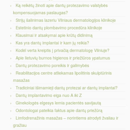
Ką reikėtų žinoti apie dantų protezavimo valstybės
kompensuojamas paslaugas?
Strijų šalinimas lazeriu Vilniaus dermatologijos klinikoje
Estetinio dantų plombavimo procedūra klinikoje
Klausimai ir atsakymai apie krūtų didinimą
Kas yra dantų implantai ir kam jų reikia?
Kodėl verta kreiptis į privačią dermatologę Vilniuje?
Apie lietuvių burnos higienos ir priežiūros ypatumus
Dantų protezavimo poreikis ir galimybės
Reabilitacijos centre atliekamas lipolitinis skulptūrinis
masažas
Tradiciniai išimamieji dantų protezai ar dantų implantai?
Dantų implantavimo eiga nuo A iki Z
Ginekologės elgesys lemia pacientės savijautą
Odontologai pateikia faktus apie dantų priežūrą
Limfodrenažinis masažas – norintiems atrodyti žvaliau ir
gražiau