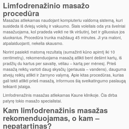
Limfodrenažinio masažo
procedūra
Masažas atliekamas naudojant kompiuteriu valdomą sistemą, kuri
susideda iš dviejų volelių ir vakuumo. Šiais voleliais oda yra švelniai
masažuojama, kol pradeda veikti ne tik viršutinį, bet ir giliuosius jos
sluoksnius. Procedūra trunka maždaug 45 minutes. Ji yra maloni,
atpalaiduojanti, nekelia skausmo.
Norint pasiekti matomą rezultatą (sumažinti kūno apimtį iki 10
centimetrų), rekomenduojama masažą atlikti bent dešimt kartų, iš
pradžių du kartus per savaitę, vėliau – kartą per mėnesį. Prieš
masažą reiktų vartoti daug skysčių (geriausia – vandens), dauguma
atvejų reiktų atlikti ir žarnyno valymą. Apie kitas procedūras, kurias
gali tekti atlikti prieš masažą, informuos šią sveikatingumo paslaugą
teikianti įstaiga.
Limfodrenažinis masažas atliekamas Kaune klinikoje. Čia dirba
patyrę tokio masažo specialistai.
Kam limfodrenažinis masažas
rekomenduojamas, o kam –
nepatartinas?