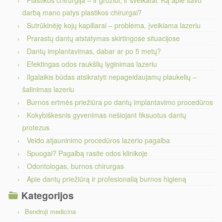
Plastikos chirurgija – ir grožiui, ir sveikatai. Ką apie savo
darbą mano patys plastikos chirurgai?
Sutrūkinėję kojų kapiliarai – problema, įveikiama lazeriu
Prarastų dantų atstatymas skirtingose situacijose
Dantų implantavimas, dabar ar po 5 metų?
Efektingas odos raukšlių lyginimas lazeriu
Ilgalaikis būdas atsikratyti nepageidaujamų plaukelių –
šalinimas lazeriu
Burnos ertmės priežiūra po dantų implantavimo procedūros
Kokybiškesnis gyvenimas nešiojant fiksuotus dantų
protezus
Veido atjauninimo procedūros lazerio pagalba
Spuogai? Pagalbą rasite odos klinikoje
Odontologas, burnos chirurgas
Apie dantų priežiūrą ir profesionalią burnos higieną
Kategorijos
Bendroji medicina