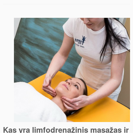
Breketai
Balinimas
Kas yra limfodrenažinis masažas ir