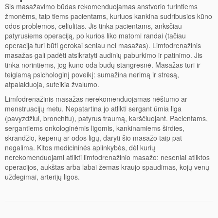
Šis masažavimo būdas rekomenduojamas anstvorio turintiems
žmonėms, taip tiems pacientams, kuriuos kankina sudribusios kūno
odos problemos, celiulitas. Jis tinka pacientams, anksčiau
patyrusiems operaciją, po kurios liko matomi randai (tačiau
operacija turi būti gerokai seniau nei masažas). Limfodrenažinis
masažas gali padėti atsikratyti audinių paburkimo ir patinimo. Jis
tinka norintiems, jog kūno oda būdų stangresnė. Masažas turi ir
teigiamą psichologinį poveikį: sumažina nerimą ir stresą,
atpalaiduoja, suteikia žvalumo.
Limfodrenažinis masažas nerekomenduojamas nėštumo ar
menstruacijų metu. Nepatartina jo atlikti sergant ūmia liga
(pavyzdžiui, bronchitu), patyrus traumą, karščiuojant. Pacientams,
sergantiems onkologinėmis ligomis, kankinamiems širdies,
skrandžio, kepenų ar odos ligų, daryti šio masažo taip pat
negalima. Kitos medicininės aplinkybės, dėl kurių
nerekomenduojami atlikti limfodrenažinio masažo: neseniai atliktos
operacijos, aukštas arba labai žemas kraujo spaudimas, kojų venų
uždegimai, arterijų ligos.