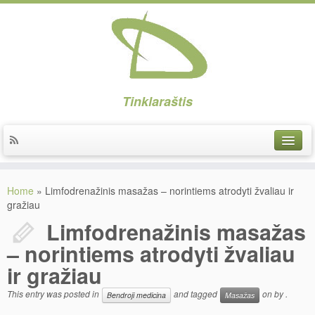
Tinklaraštis
Implantai
Home
»
Limfodrenažinis masažas – norintiems atrodyti žvaliau ir
Implantacija
gražiau
Limfodrenažinis masažas
Protezavimas
– norintiems atrodyti žvaliau
Higiena
ir gražiau
Estetika
This entry was posted in
and tagged
on
by
.
Bendroji medicina
Masažas