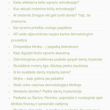
Kada atliekama kelio sąnario artroskopija?
Kuo aktuali moterims krūtų echoskopija?
Ar bedantis žmogus vėl gali turėti dantis? Taip, tai
įmanoma.
Kai vyrams prireikia urologo pagalbos
4D veido atjauninimas naujos kartos dermatologinė
procedūra
Ortopedijos klinika – į pagalbą kiekvienam
Kaip išgydyti klubo sąnario skausmą
Odontologines problemas padeda spręsti dantų implantai
Šiuolaikinė moterų liga: iššokęs pėdos kauliukas
Iš ko susideda dantų implantų kaina?
Strijos – kaip galima jas pašalinti
Veido odos valymas dermatologijos klinikoje
Netekote danties? Padės dantų implantacija
Paskaita su Šarūnu Perminu: paprastai ir nuodugniai apie
klinikos finansų ir personalo valdymą