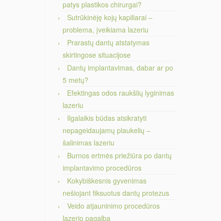
patys plastikos chirurgai?
Sutrūkinėję kojų kapiliarai –
problema, įveikiama lazeriu
Prarastų dantų atstatymas
skirtingose situacijose
Dantų implantavimas, dabar ar po
5 metų?
Efektingas odos raukšlių lyginimas
lazeriu
Ilgalaikis būdas atsikratyti
nepageidaujamų plaukelių –
šalinimas lazeriu
Burnos ertmės priežiūra po dantų
implantavimo procedūros
Kokybiškesnis gyvenimas
nešiojant fiksuotus dantų protezus
Veido atjauninimo procedūros
lazerio pagalba