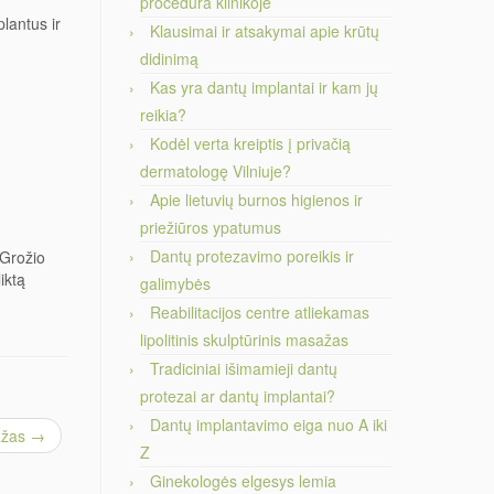
ų
procedūra klinikoje
lantus ir
Klausimai ir atsakymai apie krūtų
didinimą
Kas yra dantų implantai ir kam jų
reikia?
Kodėl verta kreiptis į privačią
dermatologę Vilniuje?
Apie lietuvių burnos higienos ir
priežiūros ypatumus
Dantų protezavimo poreikis ir
„Grožio
iktą
galimybės
Reabilitacijos centre atliekamas
lipolitinis skulptūrinis masažas
Tradiciniai išimamieji dantų
protezai ar dantų implantai?
Dantų implantavimo eiga nuo A iki
sažas
→
Z
Ginekologės elgesys lemia