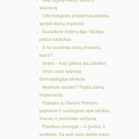
skausmą
Odontologines problemas padeda
spręsti dantų implantai
Šiuolaikinė moterų liga: iššokęs
pėdos kauliukas
Iš ko susideda dantų implantų
kaina?
Strijos – kaip galima jas pašalinti
Veido odos valymas
dermatologijos klinikoje
Netekote danties? Padės dantų
implantacija
Paskaita su Šarūnu Perminu:
paprastai ir nuodugniai apie klinikos
finansų ir personalo valdymą
Plastikos chirurgija – ir grožiui, ir
sveikatai. Ką apie savo darbą mano