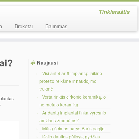
Tinklaraštis
ka
Breketai
Balinimas
ai?
Naujausi
Visi ant 4 ar 6 implantų: laikino
protezo reikšmė ir naudojimo
trukmė
Verta rinktis cirkonio keramiką, o
mplantas
s
ne metalo keramiką
Ar dantų implantai tinka vyresnio
amžiaus žmonėms?
Mūsų šeimos narys Baris pagijo
Iškilo danties pūlinys, gydžiau