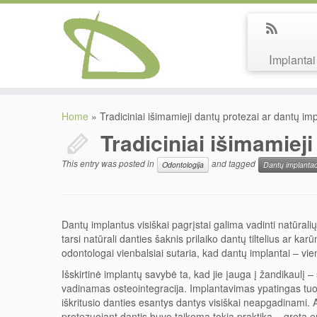
Implantai
Home
»
Tradiciniai išimamieji dantų protezai ar dantų im
Tradiciniai išimamiej
This entry was posted in
and tagged
Odontologija
Dantų implantac
Dantų implantus visiškai pagrįstai galima vadinti natūral
tarsi natūrali danties šaknis prilaiko dantų tiltelius ar ka
odontologai vienbalsiai sutaria, kad dantų implantai – vi
Išskirtinė implantų savybė ta, kad jie įauga į žandikaulį –
vadinamas osteointegracija. Implantavimas ypatingas tuo
iškritusio danties esantys dantys visiškai neapgadinami.
protezuojant dantis buvo taikoma tokia praktika – greta e