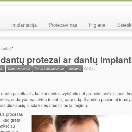
Implantacija
Protezavimas
Higiena
Esteti
plantai?
i dantų protezai ar dantų implant
on
by
.
ija
Dantų implantai
Dantų implantavimas
Implantai
ių dantų pakaitalais, kai kuriomis savybėmis net pranokstančiais juos. I
rūnėles, sudarydamas tvirtą ir stabilų pagrindą. Šiandien pacientai ir paty
enas didžiausių šiuolaikinės medicinos laimėjimų.
 šis procesas
, kad greta
 Anksčiau
rtmės, kur