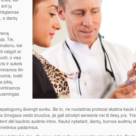
 ant jų
įsriegiamas
ė, o dantų
vieną
ja. Tie,
emalonu, kai
i valgyti ar
uoti, o visa
is ir sukels
minamos itin
momis, todėl
a jokių
tvirtinamos
kausmingas
epatogumų išvengti sunku. Be to, ne nuolatiniai protezai skatina kaulo 
a žmogaus veido bruožus, jis gali atrodyti senesnis nei iš tiesų yra. Yra
tent dėl kaulinio audinio irimo. Kaului nykstant, dantų, burnos audinių s
smetinius padarinius.