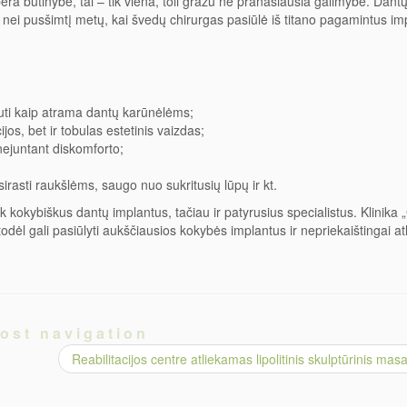
ėra būtinybė, tai – tik viena, toli gražu ne pranašiausia galimybė. Dant
 nei pusšimtį metų, kai švedų chirurgas pasiūlė iš titano pagamintus imp
nauti kaip atrama dantų karūnėlėms;
os, bet ir tobulas estetinis vaizdas;
 nejuntant diskomforto;
sirasti raukšlėms, saugo nuo sukritusių lūpų ir kt.
k kokybiškus dantų implantus, tačiau ir patyrusius specialistus. Klinika 
todėl gali pasiūlyti aukščiausios kokybės implantus ir nepriekaištingai atl
ost navigation
Reabilitacijos centre atliekamas lipolitinis skulptūrinis ma