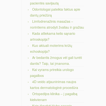
pacientės savijautą
Odontologai pateikia faktus apie
dantų priežūrą
Limfodrenažinis masažas –
norintiems atrodyti žvaliau ir gražiau
Kada atliekama kelio sąnario
artroskopija?
Kuo aktuali moterims krūtų
echoskopija?
Ar bedantis žmogus vėl gali turėti
dantis? Taip, tai įmanoma.
Kai vyrams prireikia urologo
pagalbos
4D veido atjauninimas naujos
kartos dermatologinė procedūra
Ortopedijos klinika – į pagalbą
kiekvienam
Kaip išgydyti klubo sąnario