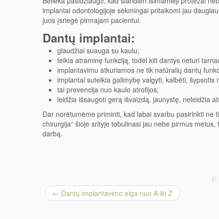
Belieka pasidžiaugti, kad šiandien išimamieji protezai neb
implantai odontologijoje sėkmingai pritaikomi jau daugiau
juos įsriegė pirmajam pacientui.
Dantų implantai:
glaudžiai suauga su kaulu;
teikia atraminę funkciją, todėl kiti dantys neturi tar
implantavimu atkuriamos ne tik natūralių dantų funkcij
implantai suteikia galimybę valgyti, kalbėti, šypsotis
tai prevencija nuo kaulo atrofijos;
leidžia išsaugoti gerą išvaizdą, jaunystę, neleidžia at
Dar norėtumėme priminti, kad labai svarbu pasirinkti ne ti
chirurgija“ šioje srityje tobulinasi jau nebe pirmus metus, 
darbą.
P
←
Dantų implantavimo eiga nuo A iki Z