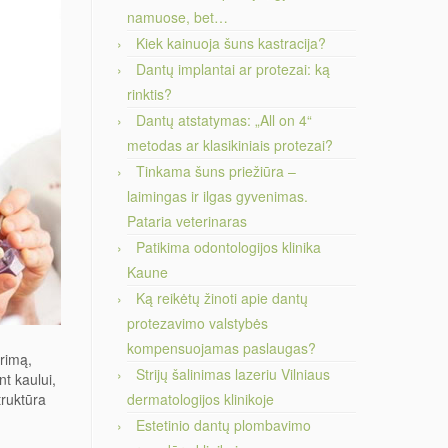
namuose, bet…
Kiek kainuoja šuns kastracija?
Dantų implantai ar protezai: ką
rinktis?
Dantų atstatymas: „All on 4“
metodas ar klasikiniais protezai?
Tinkama šuns priežiūra –
laimingas ir ilgas gyvenimas.
Pataria veterinaras
Patikima odontologijos klinika
Kaune
Ką reikėtų žinoti apie dantų
protezavimo valstybės
kompensuojamas paslaugas?
irimą,
Strijų šalinimas lazeriu Vilniaus
nt kaului,
truktūra
dermatologijos klinikoje
Estetinio dantų plombavimo