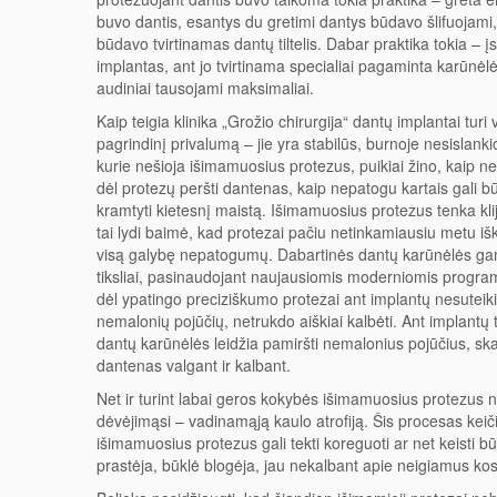
buvo dantis, esantys du gretimi dantys būdavo šlifuojami,
būdavo tvirtinamas dantų tiltelis. Dabar praktika tokia – 
implantas, ant jo tvirtinama specialiai pagaminta karūnėl
audiniai tausojami maksimaliai.
Kaip teigia klinika „Grožio chirurgija“ dantų implantai turi 
pagrindinį privalumą – jie yra stabilūs, burnoje nesislankio
kurie nešioja išimamuosius protezus, puikiai žino, kaip n
dėl protezų peršti dantenas, kaip nepatogu kartais gali būt
kramtyti kietesnį maistą. Išimamuosius protezus tenka klij
tai lydi baimė, kad protezai pačiu netinkamiausiu metu iškr
visą galybę nepatogumų. Dabartinės dantų karūnėlės ga
tiksliai, pasinaudojant naujausiomis moderniomis progra
dėl ypatingo preciziškumo protezai ant implantų nesuteiki
nemalonių pojūčių, netrukdo aiškiai kalbėti. Ant implantų 
dantų karūnėlės leidžia pamiršti nemalonius pojūčius, s
dantenas valgant ir kalbant.
Net ir turint labai geros kokybės išimamuosius protezus n
dėvėjimąsi – vadinamąją kaulo atrofiją. Šis procesas keiči
išimamuosius protezus gali tekti koreguoti ar net keisti bū
prastėja, būklė blogėja, jau nekalbant apie neigiamus ko