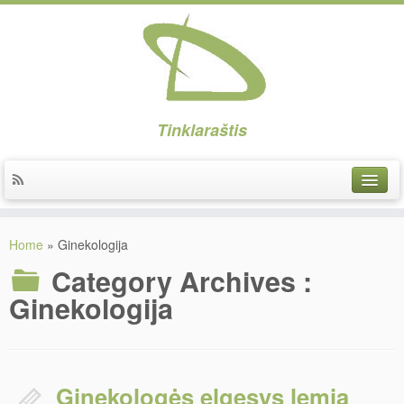
Tinklaraštis
Implantai
Home
»
Ginekologija
Implantacija
Category Archives :
Protezavimas
Ginekologija
Higiena
Estetika
Ginekologės elgesys lemia