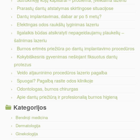
Sutrūkinėję kojų kapiliarai – problema, įveikiama lazeriu
Prarastų dantų atstatymas skirtingose situacijose
Dantų implantavimas, dabar ar po 5 metų?
Efektingas odos raukšlių lyginimas lazeriu
Ilgalaikis būdas atsikratyti nepageidaujamų plaukelių –
šalinimas lazeriu
Burnos ertmės priežiūra po dantų implantavimo procedūros
Kokybiškesnis gyvenimas nešiojant fiksuotus dantų
protezus
Veido atjauninimo procedūros lazerio pagalba
Spuogai? Pagalbą rasite odos klinikoje
Odontologas, burnos chirurgas
Apie dantų priežiūrą ir profesionalią burnos higieną
Kategorijos
Bendroji medicina
Dermatologija
Ginekologija