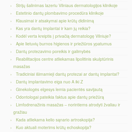
Strijų šalinimas lazeriu Vilniaus dermatologijos klinikoje
Estetinio dantų plombavimo procedūra klinikoje
Klausimai ir atsakymai apie krūtų didinimą
Kas yra dantų implantai ir kam jų reikia?
Kodėl verta kreiptis į privačią dermatologę Vilniuje?
Apie lietuvių burnos higienos ir priežiūros ypatumus
Dantų protezavimo poreikis ir galimybės
Reabilitacijos centre atliekamas lipolitinis skulptūrinis
masažas
Tradiciniai išimamieji dantų protezai ar dantų implantai?
Dantų implantavimo eiga nuo A iki Z
Ginekologės elgesys lemia pacientės savijautą
Odontologai pateikia faktus apie dantų priežūrą
Limfodrenažinis masažas – norintiems atrodyti žvaliau ir
gražiau
Kada atliekama kelio sąnario artroskopija?
Kuo aktuali moterims krūtų echoskopija?