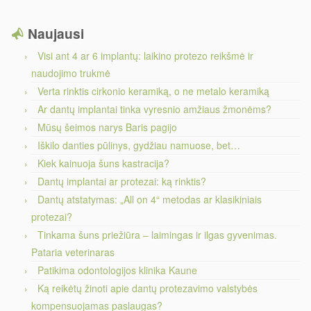
Naujausi
Visi ant 4 ar 6 implantų: laikino protezo reikšmė ir
naudojimo trukmė
Verta rinktis cirkonio keramiką, o ne metalo keramiką
Ar dantų implantai tinka vyresnio amžiaus žmonėms?
Mūsų šeimos narys Baris pagijo
Iškilo danties pūlinys, gydžiau namuose, bet…
Kiek kainuoja šuns kastracija?
Dantų implantai ar protezai: ką rinktis?
Dantų atstatymas: „All on 4“ metodas ar klasikiniais
protezai?
Tinkama šuns priežiūra – laimingas ir ilgas gyvenimas.
Pataria veterinaras
Patikima odontologijos klinika Kaune
Ką reikėtų žinoti apie dantų protezavimo valstybės
kompensuojamas paslaugas?