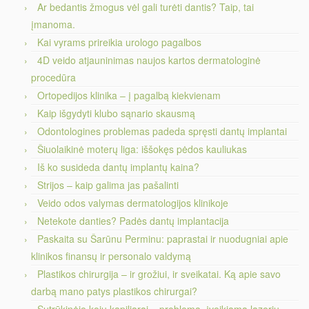
Ar bedantis žmogus vėl gali turėti dantis? Taip, tai
įmanoma.
Kai vyrams prireikia urologo pagalbos
4D veido atjauninimas naujos kartos dermatologinė
procedūra
Ortopedijos klinika – į pagalbą kiekvienam
Kaip išgydyti klubo sąnario skausmą
Odontologines problemas padeda spręsti dantų implantai
Šiuolaikinė moterų liga: iššokęs pėdos kauliukas
Iš ko susideda dantų implantų kaina?
Strijos – kaip galima jas pašalinti
Veido odos valymas dermatologijos klinikoje
Netekote danties? Padės dantų implantacija
Paskaita su Šarūnu Perminu: paprastai ir nuodugniai apie
klinikos finansų ir personalo valdymą
Plastikos chirurgija – ir grožiui, ir sveikatai. Ką apie savo
darbą mano patys plastikos chirurgai?