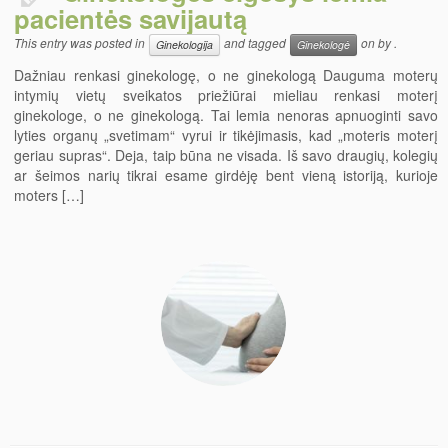
Breketai
pacientės savijautą
Balinimas
This entry was posted in
and tagged
on
by
.
Ginekologija
Ginekologė
Dažniau renkasi ginekologę, o ne ginekologą Dauguma moterų
intymių vietų sveikatos priežiūrai mieliau renkasi moterį
ginekologe, o ne ginekologą. Tai lemia nenoras apnuoginti savo
lyties organų „svetimam“ vyrui ir tikėjimasis, kad „moteris moterį
geriau supras“. Deja, taip būna ne visada. Iš savo draugių, kolegių
ar šeimos narių tikrai esame girdėję bent vieną istoriją, kurioje
moters […]