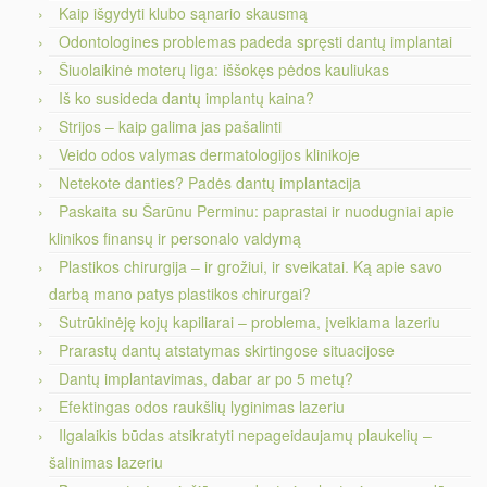
Kaip išgydyti klubo sąnario skausmą
Odontologines problemas padeda spręsti dantų implantai
Šiuolaikinė moterų liga: iššokęs pėdos kauliukas
Iš ko susideda dantų implantų kaina?
Strijos – kaip galima jas pašalinti
Veido odos valymas dermatologijos klinikoje
Netekote danties? Padės dantų implantacija
Paskaita su Šarūnu Perminu: paprastai ir nuodugniai apie
klinikos finansų ir personalo valdymą
Plastikos chirurgija – ir grožiui, ir sveikatai. Ką apie savo
darbą mano patys plastikos chirurgai?
Sutrūkinėję kojų kapiliarai – problema, įveikiama lazeriu
Prarastų dantų atstatymas skirtingose situacijose
Dantų implantavimas, dabar ar po 5 metų?
Efektingas odos raukšlių lyginimas lazeriu
Ilgalaikis būdas atsikratyti nepageidaujamų plaukelių –
šalinimas lazeriu