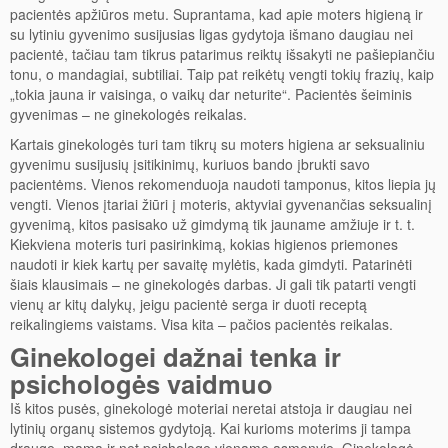
pacientės apžiūros metu. Suprantama, kad apie moters higieną ir
su lytiniu gyvenimo susijusias ligas gydytoja išmano daugiau nei
pacientė, tačiau tam tikrus patarimus reiktų išsakyti ne pašiepiančiu
tonu, o mandagiai, subtiliai. Taip pat reikėtų vengti tokių frazių, kaip
„tokia jauna ir vaisinga, o vaikų dar neturite“. Pacientės šeiminis
gyvenimas – ne ginekologės reikalas.
Kartais ginekologės turi tam tikrų su moters higiena ar seksualiniu
gyvenimu susijusių įsitikinimų, kuriuos bando įbrukti savo
pacientėms. Vienos rekomenduoja naudoti tamponus, kitos liepia jų
vengti. Vienos įtariai žiūri į moteris, aktyviai gyvenančias seksualinį
gyvenimą, kitos pasisako už gimdymą tik jauname amžiuje ir t. t.
Kiekviena moteris turi pasirinkimą, kokias higienos priemones
naudoti ir kiek kartų per savaitę mylėtis, kada gimdyti. Patarinėti
šiais klausimais – ne ginekologės darbas. Ji gali tik patarti vengti
vienų ar kitų dalykų, jeigu pacientė serga ir duoti receptą
reikalingiems vaistams. Visa kita – pačios pacientės reikalas.
Ginekologei dažnai tenka ir
psichologės vaidmuo
Iš kitos pusės, ginekologė moteriai neretai atstoja ir daugiau nei
lytinių organų sistemos gydytoją. Kai kurioms moterims ji tampa