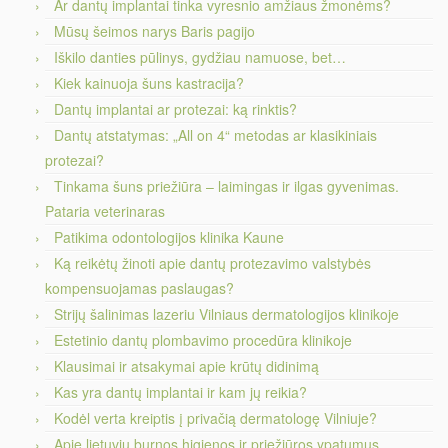
Ar dantų implantai tinka vyresnio amžiaus žmonėms?
Mūsų šeimos narys Baris pagijo
Iškilo danties pūlinys, gydžiau namuose, bet…
Kiek kainuoja šuns kastracija?
Dantų implantai ar protezai: ką rinktis?
Dantų atstatymas: „All on 4“ metodas ar klasikiniais
protezai?
Tinkama šuns priežiūra – laimingas ir ilgas gyvenimas.
Pataria veterinaras
Patikima odontologijos klinika Kaune
Ką reikėtų žinoti apie dantų protezavimo valstybės
kompensuojamas paslaugas?
Strijų šalinimas lazeriu Vilniaus dermatologijos klinikoje
Estetinio dantų plombavimo procedūra klinikoje
Klausimai ir atsakymai apie krūtų didinimą
Kas yra dantų implantai ir kam jų reikia?
Kodėl verta kreiptis į privačią dermatologę Vilniuje?
Apie lietuvių burnos higienos ir priežiūros ypatumus