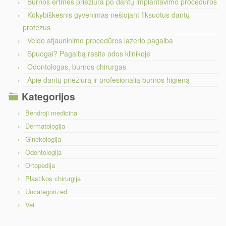
Burnos ertmės priežiūra po dantų implantavimo procedūros
Kokybiškesnis gyvenimas nešiojant fiksuotus dantų
protezus
Veido atjauninimo procedūros lazerio pagalba
Spuogai? Pagalbą rasite odos klinikoje
Odontologas, burnos chirurgas
Apie dantų priežiūrą ir profesionalią burnos higieną
Kategorijos
Bendroji medicina
Dermatologija
Ginekologija
Odontologija
Ortopedija
Plastikos chirurgija
Uncategorized
Vet