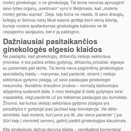
moterį ginekologe, o ne ginekologą. Tai lemia nenoras apnuoginti
savo lyties organų „svetimam“ vyrui ir tikėjimasis, kad „moteris
moterį geriau supras“. Deja, taip būna ne visada. Iš savo draugių,
kolegių ar šeimos narių tikrai esame girdėję bent vieną istoriją,
kurioje moters apsilankymas ginekologės kabinete ne tik
nepagerino savijautos, bet ir ją pablogino.
Dažniausiai pasitaikančios
ginekologės elgesio klaidos
Ne paslaptis, kad ginekologių, dirbančių viešojo sektoriaus
įmonėse, ir tos pačios srities gydytojų, dirbančių privačiai, elgesys
su pacientais gali skirtis. Tai lemia viena pagrindinių ginekologijos
specialisčių klaidų – manymas, kad pacientė, einanti į viešojo
sektoriaus gydymo įstaigą, už savo paslaugas ginekologei
nesumoka. Socialinio draudimo įmokos – nemažą darbuotojos
atlyginimą sudaranti dalis, ir nors tiesiogiai ši dalis gydytojos tarsi
nepasiekia, visgi pacientė už jos teikiamas paslaugas jau sumokėjo.
Žinoma, kai kurios viešojo sektoriaus gydymo įstaigos yra
perpildytos ir gydytojai jose jaučiasi kaip konvejeryje. Vis dėlto
atminkite, kad moteris, kuri jums yra tik „dar viena pacientė“ į jus
žiūri kaip į vienintelį asmenį, galintį padėti ginekologijos klausimais.
Kita ginekologių dažnai daroma klaida – nereikalingi komentarai