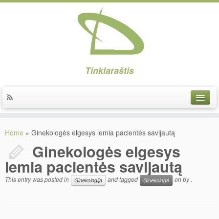
Tinklaraštis
Implantai
Home
»
Ginekologės elgesys lemia pacientės savijautą
Implantacija
Ginekologės elgesys
Protezavimas
lemia pacientės savijautą
Higiena
This entry was posted in
and tagged
on
by
.
Ginekologija
Ginekologė
Estetika