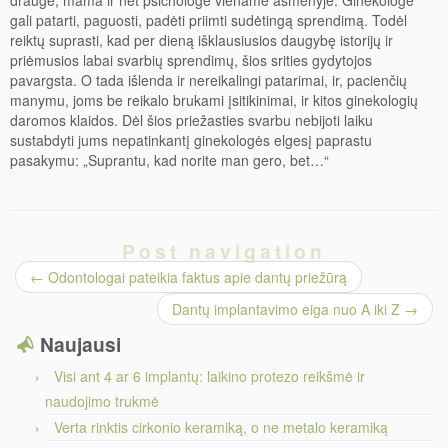
drauge, mama ir net psichologe viename asmenyje. Ginekologė
gali patarti, paguosti, padėti priimti sudėtingą sprendimą. Todėl
reiktų suprasti, kad per dieną išklausiusios daugybę istorijų ir
priėmusios labai svarbių sprendimų, šios srities gydytojos
pavargsta. O tada išlenda ir nereikalingi patarimai, ir, pacienčių
manymu, joms be reikalo brukami įsitikinimai, ir kitos ginekologių
daromos klaidos. Dėl šios priežasties svarbu nebijoti laiku
sustabdyti jums nepatinkantį ginekologės elgesį paprastu
pasakymu: „Suprantu, kad norite man gero, bet…“
Post navigation
←
Odontologai pateikia faktus apie dantų priežūrą
Dantų implantavimo eiga nuo A iki Z
→
Naujausi
Visi ant 4 ar 6 implantų: laikino protezo reikšmė ir
naudojimo trukmė
Verta rinktis cirkonio keramiką, o ne metalo keramiką