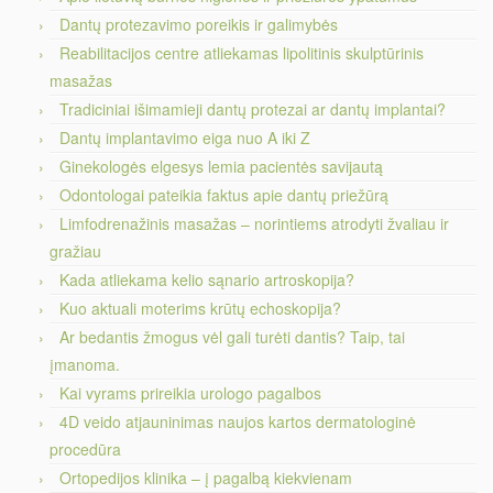
Dantų protezavimo poreikis ir galimybės
Reabilitacijos centre atliekamas lipolitinis skulptūrinis
masažas
Tradiciniai išimamieji dantų protezai ar dantų implantai?
Dantų implantavimo eiga nuo A iki Z
Ginekologės elgesys lemia pacientės savijautą
Odontologai pateikia faktus apie dantų priežūrą
Limfodrenažinis masažas – norintiems atrodyti žvaliau ir
gražiau
Kada atliekama kelio sąnario artroskopija?
Kuo aktuali moterims krūtų echoskopija?
Ar bedantis žmogus vėl gali turėti dantis? Taip, tai
įmanoma.
Kai vyrams prireikia urologo pagalbos
4D veido atjauninimas naujos kartos dermatologinė
procedūra
Ortopedijos klinika – į pagalbą kiekvienam