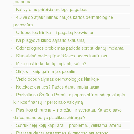
įmanoma.
Kai vyrams prireikia urologo pagalbos
4D veido atjauninimas naujos kartos dermatologinė
procedūra
Ortopedijos klinika – į pagalbą kiekvienam
Kaip išgydyti klubo sąnario skausmą
Odontologines problemas padeda spręsti dantų implantai
Šiuolaikinė moterų liga: iššokęs pėdos kauliukas
Iš ko susideda dantų implantų kaina?
Strijos – kaip galima jas pašalinti
Veido odos valymas dermatologijos klinikoje
Netekote danties? Padės dantų implantacija
Paskaita su Šarūnu Perminu: paprastai ir nuodugniai apie
klinikos finansų ir personalo valdymą
Plastikos chirurgija – ir grožiui, ir sveikatai. Ką apie savo
darbą mano patys plastikos chirurgai?
Sutrūkinėję kojų kapiliarai – problema, įveikiama lazeriu
Prarastų dantų atstatymas skirtingose situacijose