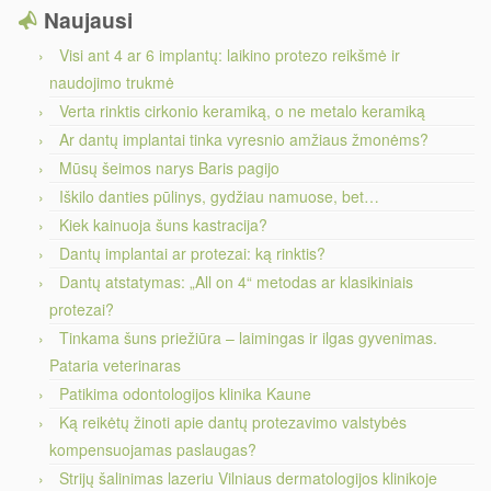
Naujausi
Visi ant 4 ar 6 implantų: laikino protezo reikšmė ir
naudojimo trukmė
Verta rinktis cirkonio keramiką, o ne metalo keramiką
Ar dantų implantai tinka vyresnio amžiaus žmonėms?
Mūsų šeimos narys Baris pagijo
Iškilo danties pūlinys, gydžiau namuose, bet…
Kiek kainuoja šuns kastracija?
Dantų implantai ar protezai: ką rinktis?
Dantų atstatymas: „All on 4“ metodas ar klasikiniais
protezai?
Tinkama šuns priežiūra – laimingas ir ilgas gyvenimas.
Pataria veterinaras
Patikima odontologijos klinika Kaune
Ką reikėtų žinoti apie dantų protezavimo valstybės
kompensuojamas paslaugas?
Strijų šalinimas lazeriu Vilniaus dermatologijos klinikoje