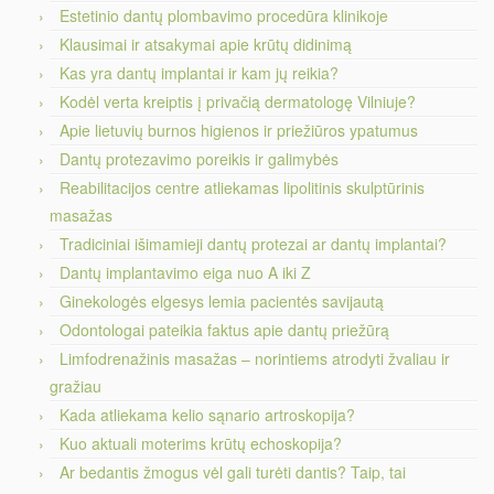
Estetinio dantų plombavimo procedūra klinikoje
Klausimai ir atsakymai apie krūtų didinimą
Kas yra dantų implantai ir kam jų reikia?
Kodėl verta kreiptis į privačią dermatologę Vilniuje?
Apie lietuvių burnos higienos ir priežiūros ypatumus
Dantų protezavimo poreikis ir galimybės
Reabilitacijos centre atliekamas lipolitinis skulptūrinis
masažas
Tradiciniai išimamieji dantų protezai ar dantų implantai?
Dantų implantavimo eiga nuo A iki Z
Ginekologės elgesys lemia pacientės savijautą
Odontologai pateikia faktus apie dantų priežūrą
Limfodrenažinis masažas – norintiems atrodyti žvaliau ir
gražiau
Kada atliekama kelio sąnario artroskopija?
Kuo aktuali moterims krūtų echoskopija?
Ar bedantis žmogus vėl gali turėti dantis? Taip, tai