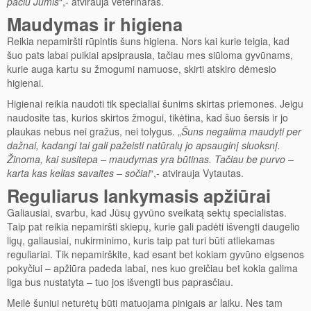
pačiu Jumis
“,- atvirauja veterinaras.
Maudymas ir higiena
Reikia nepamiršti rūpintis šuns higiena. Nors kai kurie teigia, kad
šuo pats labai puikiai apsiprausia, tačiau mes siūloma gyvūnams,
kurie auga kartu su žmogumi namuose, skirti atskiro dėmesio
higienai.
Higienai reikia naudoti tik specialiai šunims skirtas priemones. Jeigu
naudosite tas, kurios skirtos žmogui, tikėtina, kad šuo šersis ir jo
plaukas nebus nei gražus, nei tolygus. „
Šuns negalima maudyti per
dažnai, kadangi tai gali pažeisti natūralų jo apsauginį sluoksnį.
Žinoma, kai susitepa – maudymas yra būtinas. Tačiau be purvo –
karta kas kelias savaites – sočiai
“,- atvirauja Vytautas.
Reguliarus lankymasis apžiūrai
Galiausiai, svarbu, kad Jūsų gyvūno sveikatą sektų specialistas.
Taip pat reikia nepamiršti skiepų, kurie gali padėti išvengti daugelio
ligų, galiausiai, nukirminimo, kuris taip pat turi būti atliekamas
reguliariai. Tik nepamirškite, kad esant bet kokiam gyvūno elgsenos
pokyčiui – apžiūra padeda labai, nes kuo greičiau bet kokia galima
liga bus nustatyta – tuo jos išvengti bus paprasčiau.
Meilė šuniui neturėtų būti matuojama pinigais ar laiku. Nes tam