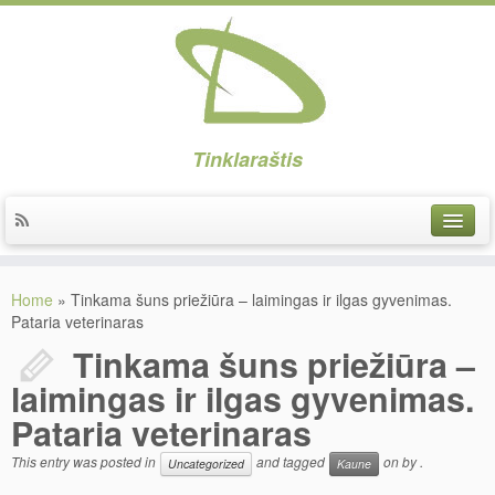
Tinklaraštis
Implantai
Home
»
Tinkama šuns priežiūra – laimingas ir ilgas gyvenimas.
Implantacija
Pataria veterinaras
Tinkama šuns priežiūra –
Protezavimas
laimingas ir ilgas gyvenimas.
Higiena
Pataria veterinaras
Estetika
This entry was posted in
and tagged
on
by
.
Uncategorized
Kaune