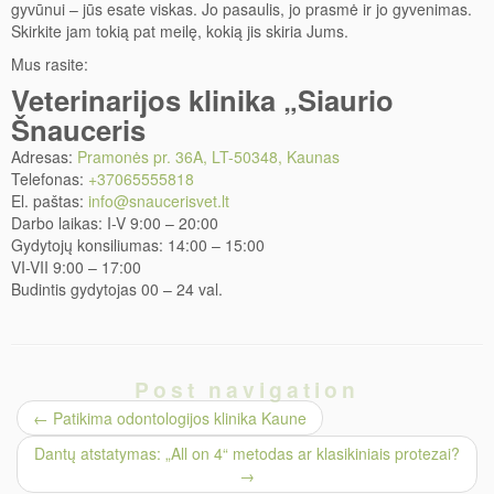
gyvūnui – jūs esate viskas. Jo pasaulis, jo prasmė ir jo gyvenimas.
Skirkite jam tokią pat meilę, kokią jis skiria Jums.
Mus rasite:
Veterinarijos klinika „Siaurio
Šnauceris
Adresas:
Pramonės pr. 36A, LT-50348, Kaunas
Telefonas:
+37065555818
El. paštas:
info@snaucerisvet.lt
Darbo laikas: I-V 9:00 – 20:00
Gydytojų konsiliumas: 14:00 – 15:00
VI-VII 9:00 – 17:00
Budintis gydytojas 00 – 24 val.
Post navigation
←
Patikima odontologijos klinika Kaune
Dantų atstatymas: „All on 4“ metodas ar klasikiniais protezai?
→