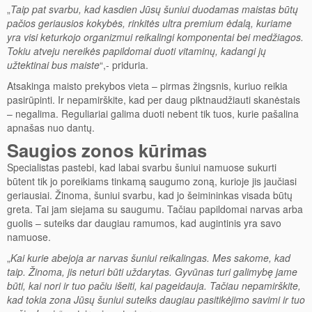
„
Taip pat svarbu, kad kasdien Jūsų šuniui duodamas maistas būtų
pačios geriausios kokybės, rinkitės ultra premium ėdalą, kuriame
yra visi keturkojo organizmui reikalingi komponentai bei medžiagos.
Tokiu atveju nereikės papildomai duoti vitaminų, kadangi jų
užtektinai bus maiste
“,- priduria.
Atsakinga maisto prekybos vieta – pirmas žingsnis, kuriuo reikia
pasirūpinti. Ir nepamirškite, kad per daug piktnaudžiauti skanėstais
– negalima. Reguliariai galima duoti nebent tik tuos, kurie pašalina
apnašas nuo dantų.
Saugios zonos kūrimas
Specialistas pastebi, kad labai svarbu šuniui namuose sukurti
būtent tik jo poreikiams tinkamą saugumo zoną, kurioje jis jaučiasi
geriausiai. Žinoma, šuniui svarbu, kad jo šeimininkas visada būtų
greta. Tai jam siejama su saugumu. Tačiau papildomai narvas arba
guolis – suteiks dar daugiau ramumos, kad augintinis yra savo
namuose.
„
Kai kurie abejoja ar narvas šuniui reikalingas. Mes sakome, kad
taip. Žinoma, jis neturi būti uždarytas. Gyvūnas turi galimybę jame
būti, kai nori ir tuo pačiu išeiti, kai pageidauja. Tačiau nepamirškite,
kad tokia zona Jūsų šuniui suteiks daugiau pasitikėjimo savimi ir tuo