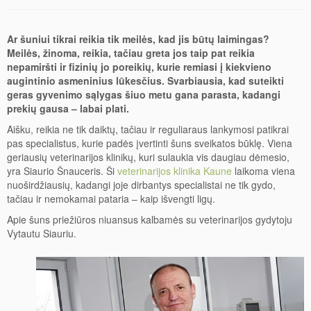
Breketai
Balinimas
Ar šuniui tikrai reikia tik meilės, kad jis būtų laimingas?
Meilės, žinoma, reikia, tačiau greta jos taip pat reikia
nepamiršti ir fizinių jo poreikių, kurie remiasi į kiekvieno
augintinio asmeninius lūkesčius. Svarbiausia, kad suteikti
geras gyvenimo sąlygas šiuo metu gana parasta, kadangi
prekių gausa – labai plati.
Aišku, reikia ne tik daiktų, tačiau ir reguliaraus lankymosi patikrai
pas specialistus, kurie padės įvertinti šuns sveikatos būklę. Viena
geriausių veterinarijos klinikų, kuri sulaukia vis daugiau dėmesio,
yra Siaurio Šnauceris. Ši
veterinarijos klinika Kaune
laikoma viena
nuoširdžiausių, kadangi joje dirbantys specialistai ne tik gydo,
tačiau ir nemokamai pataria – kaip išvengti ligų.
Apie šuns priežiūros niuansus kalbamės su veterinarijos gydytoju
Vytautu Siauriu.