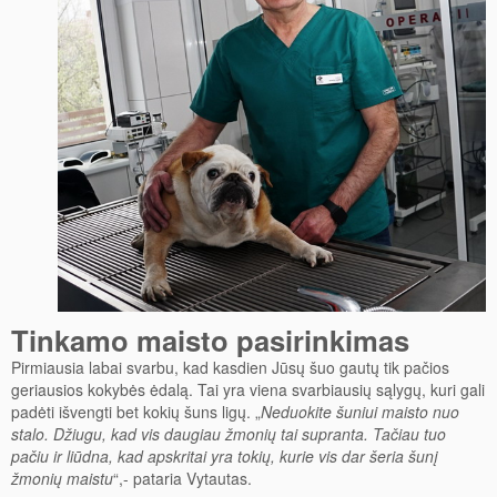
Tinkamo maisto pasirinkimas
Pirmiausia labai svarbu, kad kasdien Jūsų šuo gautų tik pačios
geriausios kokybės ėdalą. Tai yra viena svarbiausių sąlygų, kuri gali
padėti išvengti bet kokių šuns ligų. „
Neduokite šuniui maisto nuo
stalo. Džiugu, kad vis daugiau žmonių tai supranta. Tačiau tuo
pačiu ir liūdna, kad apskritai yra tokių, kurie vis dar šeria šunį
žmonių maistu
“,- pataria Vytautas.