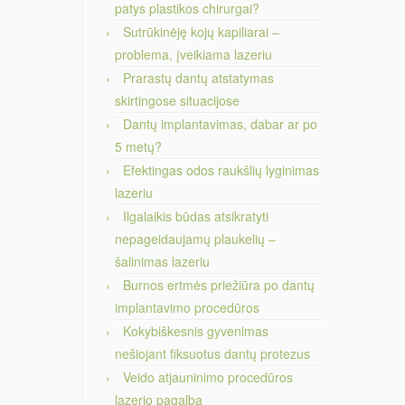
patys plastikos chirurgai?
Sutrūkinėję kojų kapiliarai –
problema, įveikiama lazeriu
Prarastų dantų atstatymas
skirtingose situacijose
Dantų implantavimas, dabar ar po
5 metų?
Efektingas odos raukšlių lyginimas
lazeriu
Ilgalaikis būdas atsikratyti
nepageidaujamų plaukelių –
šalinimas lazeriu
Burnos ertmės priežiūra po dantų
implantavimo procedūros
Kokybiškesnis gyvenimas
nešiojant fiksuotus dantų protezus
Veido atjauninimo procedūros
lazerio pagalba