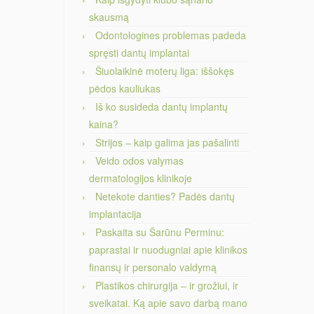
skausmą
Odontologines problemas padeda
spręsti dantų implantai
Šiuolaikinė moterų liga: iššokęs
pėdos kauliukas
Iš ko susideda dantų implantų
kaina?
Strijos – kaip galima jas pašalinti
Veido odos valymas
dermatologijos klinikoje
Netekote danties? Padės dantų
implantacija
Paskaita su Šarūnu Perminu:
paprastai ir nuodugniai apie klinikos
finansų ir personalo valdymą
Plastikos chirurgija – ir grožiui, ir
sveikatai. Ką apie savo darbą mano