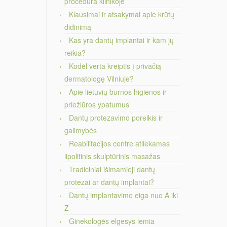
procedūra klinikoje
Klausimai ir atsakymai apie krūtų
didinimą
Kas yra dantų implantai ir kam jų
reikia?
Kodėl verta kreiptis į privačią
dermatologę Vilniuje?
Apie lietuvių burnos higienos ir
priežiūros ypatumus
Dantų protezavimo poreikis ir
galimybės
Reabilitacijos centre atliekamas
lipolitinis skulptūrinis masažas
Tradiciniai išimamieji dantų
protezai ar dantų implantai?
Dantų implantavimo eiga nuo A iki
Z
Ginekologės elgesys lemia