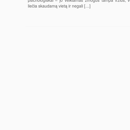
psichologiškai – jo veikiamas žmogus tampa irzlus, ve
liečia skaudamą vietą ir negali […]