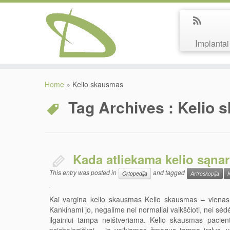
Implantai
Home
»
Kelio skausmas
Tag Archives :
Kelio 
Kada atliekama kelio sąnar
This entry was posted in
and tagged
Ortopedija
Artroskopija
K
.
Kai vargina kelio skausmas Kelio skausmas – vienas 
Kankinami jo, negalime nei normaliai vaikščioti, nei sėdėt
ilgainiui tampa neištveriama. Kelio skausmas pacientą