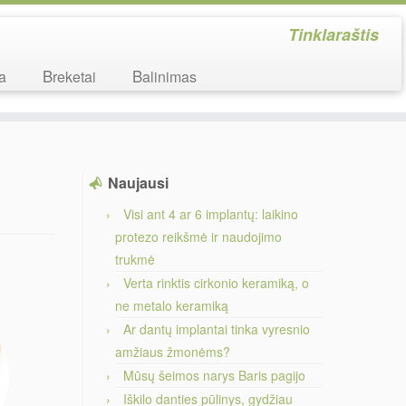
Tinklaraštis
ka
Breketai
Balinimas
Naujausi
Visi ant 4 ar 6 implantų: laikino
protezo reikšmė ir naudojimo
trukmė
Verta rinktis cirkonio keramiką, o
ne metalo keramiką
Ar dantų implantai tinka vyresnio
amžiaus žmonėms?
Mūsų šeimos narys Baris pagijo
Iškilo danties pūlinys, gydžiau