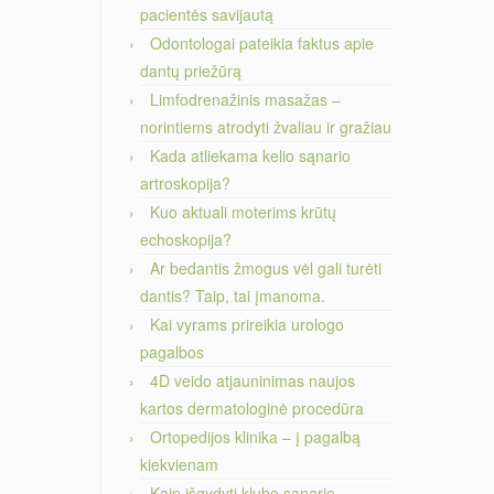
pacientės savijautą
Odontologai pateikia faktus apie
dantų priežūrą
Limfodrenažinis masažas –
norintiems atrodyti žvaliau ir gražiau
Kada atliekama kelio sąnario
artroskopija?
Kuo aktuali moterims krūtų
echoskopija?
Ar bedantis žmogus vėl gali turėti
dantis? Taip, tai įmanoma.
Kai vyrams prireikia urologo
pagalbos
4D veido atjauninimas naujos
kartos dermatologinė procedūra
Ortopedijos klinika – į pagalbą
kiekvienam
Kaip išgydyti klubo sąnario