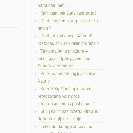
namuose, bet…
Kiek kainuoja šuns kastracija?
Dantų implantai ar protezai: ką
rinktis?
Dantų atstatymas: „All on 4“
metodas ar klasikiniais protezai?
Tinkama šuns priežiūra –
laimingas ir ilgas gyvenimas.
Pataria veterinaras
Patikima odontologijos klinika
Kaune
Ką reikėtų žinoti apie dantų
protezavimo valstybės
kompensuojamas paslaugas?
Strijų šalinimas lazeriu Vilniaus
dermatologijos klinikoje
Estetinio dantų plombavimo